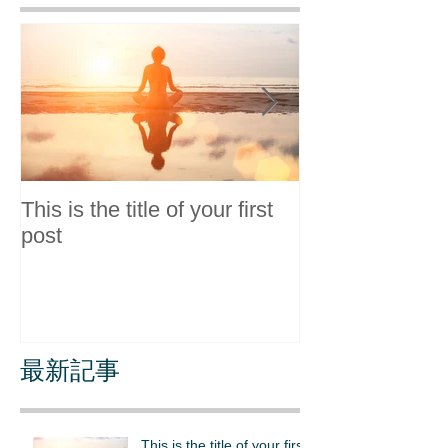
This is the title of your first
This is the title
post
second post
最新記事
This is the title of your first