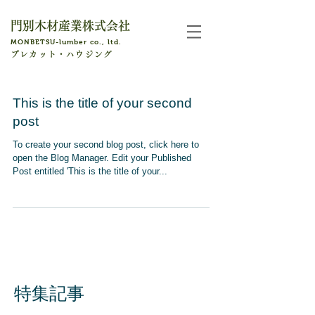
門別木材産業株式会社
​MONBETSU-lumber co., ltd
.
プレカット・ハウジング
This is the title of your second
post
To create your second blog post, click here to
open the Blog Manager. Edit your Published
Post entitled 'This is the title of your...
特集記事